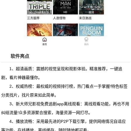
软件亮点
1、超清画质：震撼的视觉呈现和观影体验。精准推荐，一键追
剧，看片神器最懂你。
2、权威热榜：最权威的视频排行榜，热门看点一手掌握!特色标签
分类找片，找片原来如此简单。
3、新大师兄影视免费追剧app离线观看：离线观看功能，再也不用
纠结流量!众多资源聚合搜索，海量资源一网打尽。
4、播放流畅：采用最先进的P2P下载引擎，提供网络情况自适应
等功能。在线播放，离线缓存，随时随地都可看。