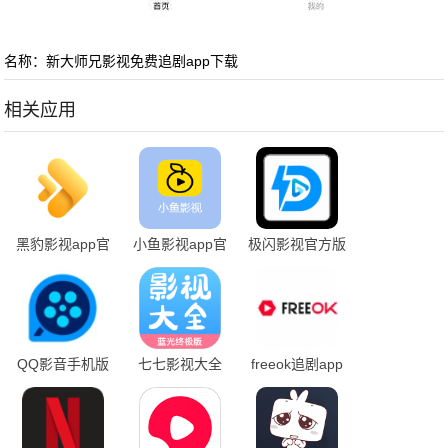
名称：新大师兄影视免费追剧app下载
相关应用
黑豹影视app官
小鱼影视app官
极闪影视官方版
方版下载
方版下载
下载
QQ影音手机版
七七影视大全
freeok追剧app
下载app
app下载
下载