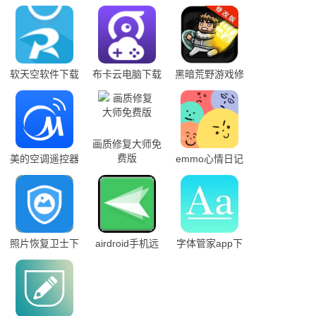
软天空软件下载
布卡云电脑下载
黑暗荒野游戏修
安装免费版
安装最新版
改版
画质修复大师免
费版
美的空调遥控器
emmo心情日记
下载 万能遥控
安卓版
器
照片恢复卫士下
airdroid手机远
字体管家app下
载安卓版
程控制手机
载安装免费版