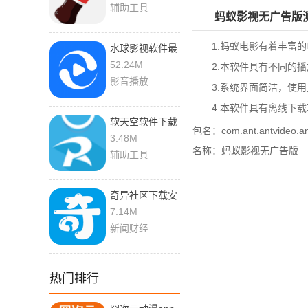
辅助工具
蚂蚁影视无广告版
1.蚂蚁电影有着丰富的
水球影视软件最
新版
52.24M
2.本软件具有不同的播
影音播放
3.系统界面简洁，使用
4.本软件具有离线下载
软天空软件下载
包名：com.ant.antvideo.an
安装免费版
3.48M
名称：蚂蚁影视无广告版
辅助工具
奇异社区下载安
装最新版2023
7.14M
新闻财经
热门排行