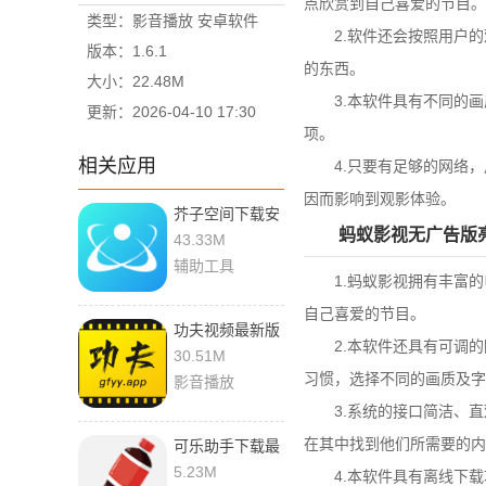
点欣赏到自己喜爱的节目。
类型：影音播放 安卓软件
2.软件还会按照用户的
版本：1.6.1
的东西。
大小：22.48M
3.本软件具有不同的画
更新：2026-04-10 17:30
项。
相关应用
4.只要有足够的网络，
因而影响到观影体验。
芥子空间下载安
蚂蚁影视无广告版
装软件最新版
43.33M
辅助工具
1.蚂蚁影视拥有丰富的
自己喜爱的节目。
功夫视频最新版
2.本软件还具有可调的
本
30.51M
习惯，选择不同的画质及字
影音播放
3.系统的接口简洁、直
在其中找到他们所需要的内
可乐助手下载最
新版本安装
5.23M
4.本软件具有离线下载