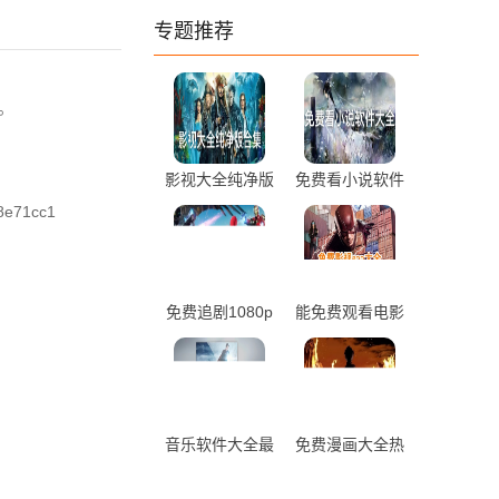
专题推荐
。
影视大全纯净版
免费看小说软件
合集免费下载
大全前十排行推
8e71cc1
荐
免费追剧1080p
能免费观看电影
蓝光影视软件大
电视剧的app推
全最新推荐
荐
音乐软件大全最
免费漫画大全热
新热门推荐
门最新推荐