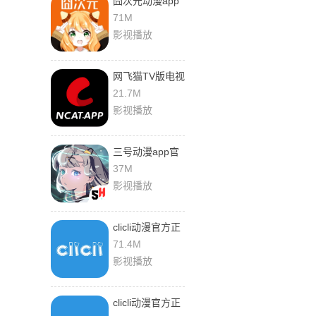
囧次元动漫app
下载官方正版
71M
影视播放
网飞猫TV版电视
版
21.7M
影视播放
三号动漫app官
方正版下载
37M
影视播放
clicli动漫官方正
版
71.4M
影视播放
clicli动漫官方正