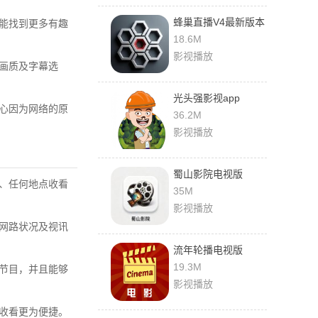
蜂巢直播V4最新版本
能找到更多有趣
18.6M
影视播放
画质及字幕选
光头强影视app
心因为网络的原
36.2M
影视播放
蜀山影院电视版
、任何地点收看
35M
影视播放
网路状况及视讯
流年轮播电视版
19.3M
节目，并且能够
影视播放
收看更为便捷。