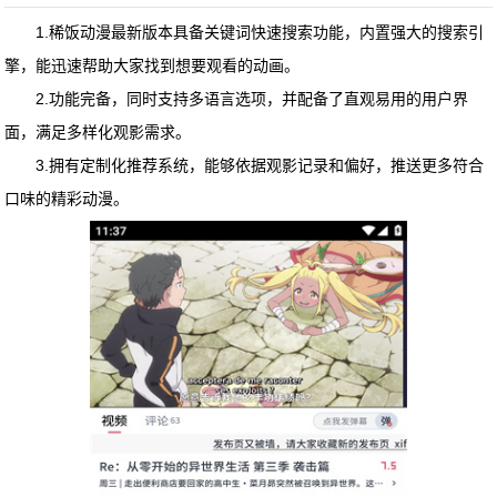
1.稀饭动漫最新版本具备关键词快速搜索功能，内置强大的搜索引
擎，能迅速帮助大家找到想要观看的动画。
2.功能完备，同时支持多语言选项，并配备了直观易用的用户界
面，满足多样化观影需求。
3.拥有定制化推荐系统，能够依据观影记录和偏好，推送更多符合
口味的精彩动漫。