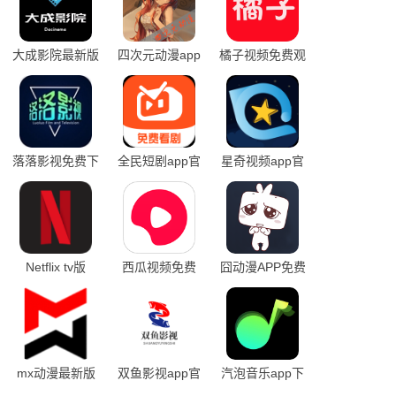
大成影院最新版
四次元动漫app
橘子视频免费观
本
正版下载
看电视剧版
落落影视免费下
全民短剧app官
星奇视频app官
载
方下载
方下载最新版
Netflix tv版
西瓜视频免费
囧动漫APP免费
版
mx动漫最新版
双鱼影视app官
汽泡音乐app下
本
方免费
载官网最新版