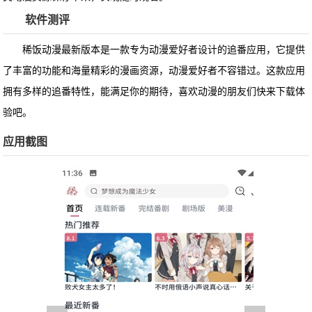
软件测评
稀饭动漫最新版本是一款专为动漫爱好者设计的追番应用，它提供
了丰富的功能和海量精彩的漫画资源，动漫爱好者不容错过。这款应用
拥有多样的追番特性，能满足你的期待，喜欢动漫的朋友们快来下载体
验吧。
应用截图