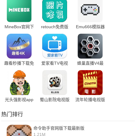
MineBox官网下
retouch免费版
Emu666模拟器
载
下载
趣看秒播下载免
爱家看TV电视
蜂巢直播V4最
费版
版
新版本
光头强影视app
蜀山影院电视版
流年轮播电视版
热门排行
命令助手官网版下载最新版
1.21M