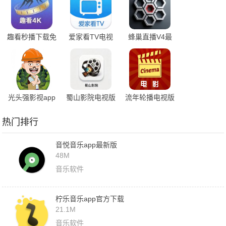
趣看秒播下载免
爱家看TV电视
蜂巢直播V4最
费版
版
新版本
光头强影视app
蜀山影院电视版
流年轮播电视版
热门排行
音悦音乐app最新版
48M
音乐软件
柠乐音乐app官方下载
21.1M
音乐软件