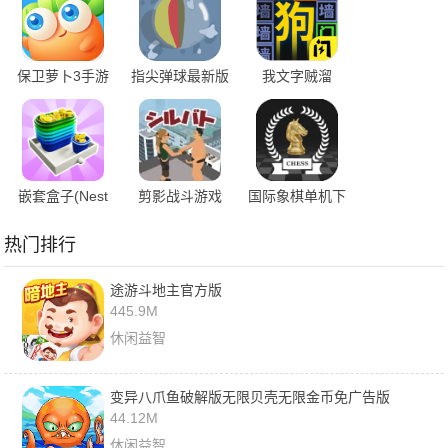
保卫萝卜3手游
指尖弹球最新版
我文字贼溜
嵌套盒子(Nest
剪影战斗游戏
国际象棋单机下
The Box)
载手机版
热门排行
途游斗地主官方版
445.9M
休闲益智
变异八爪鱼破解版无限贝壳无限金币免广告版
44.12M
休闲益智