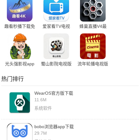
趣看秒播下载免
爱家看TV电视
蜂巢直播V4最
费版
版
新版本
光头强影视app
蜀山影院电视版
流年轮播电视版
热门排行
WearOS官方版下载
11.6M
系统软件
bobo浏览器app下载
29.7M