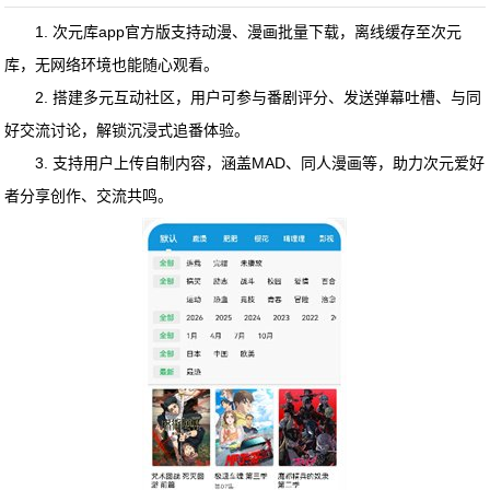
1.
次元库app官方版
支持动漫、漫画批量下载，离线缓存至次元
库，无网络环境也能随心观看。
2. 搭建多元互动社区，用户可参与番剧评分、发送弹幕吐槽、与同
好交流讨论，解锁沉浸式追番体验。
3. 支持用户上传自制内容，涵盖MAD、同人漫画等，助力次元爱好
者分享创作、交流共鸣。