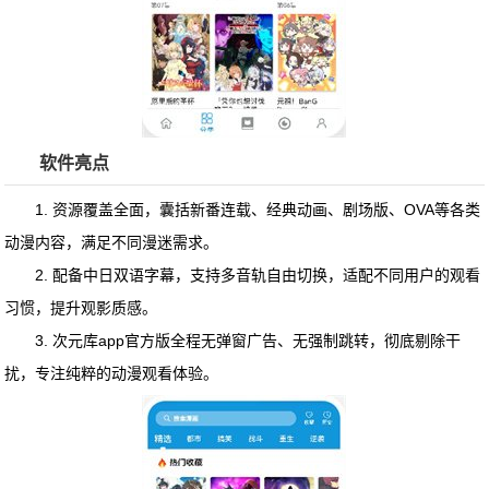
软件亮点
1. 资源覆盖全面，囊括新番连载、经典动画、剧场版、OVA等各类
动漫内容，满足不同漫迷需求。
2. 配备中日双语字幕，支持多音轨自由切换，适配不同用户的观看
习惯，提升观影质感。
3. 次元库app官方版全程无弹窗广告、无强制跳转，彻底剔除干
扰，专注纯粹的动漫观看体验。