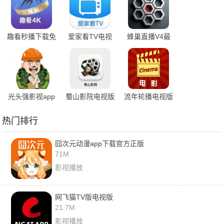
趣看秒播下载免
爱家看TV电视
蜂巢直播V4最
费版
版
新版本
光头强影视app
蜀山影院电视版
流年轮播电视版
热门排行
囧次元动漫app下载官方正版
71M
影视播放
网飞猫TV版电视版
21.7M
影视播放