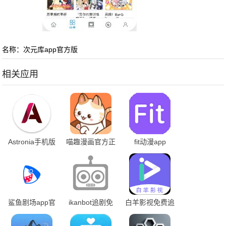
名称：次元库app官方版
相关应用
Astronia手机版
喵趣漫画官方正
fit动漫app
版下载最新版本
鲨鱼剧场app官
ikanbot追剧免
白羊影视免费追
方正版下载安装
费版
剧app