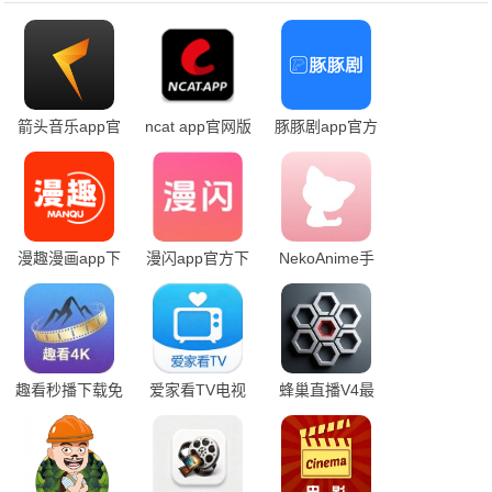
箭头音乐app官
ncat app官网版
豚豚剧app官方
方下载安装最新
下载
版
版
漫趣漫画app下
漫闪app官方下
NekoAnime手
载官网版
载最新版本安装
机版
趣看秒播下载免
爱家看TV电视
蜂巢直播V4最
费版
版
新版本