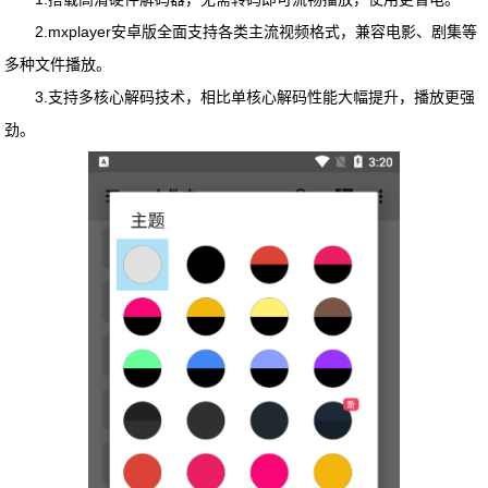
2.
mxplayer安卓版
全面支持各类主流视频格式，兼容电影、剧集等
多种文件播放。
3.支持多核心解码技术，相比单核心解码性能大幅提升，播放更强
劲。