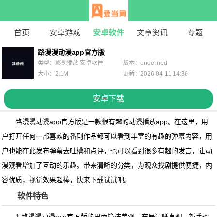
首页
安卓游戏
安卓软件
文章资讯
专题
路漫漫动漫app官方版
类型：影视播放 安卓软件
版本：undefined
大小：2.1M
更新：2026-04-11 14:36
安卓下载
路漫漫动漫app官方版
是一款很有趣的动漫播放app。在这里，用
户打开任何一部喜欢的番剧作品都可以看到丰富的有趣的弹幕内容，用
户也能在此发布弹幕去吐槽和点评，也可以看到很多有趣的发言，让动
漫观看增加了互动的乐趣。带来清晰的分类，为观众找剧提供便捷，内
容优质，视觉效果超棒，快来下载试试吧。
软件特色
1.
路漫漫动漫app官方版
的界面简洁美观，布局清晰直观，新手也