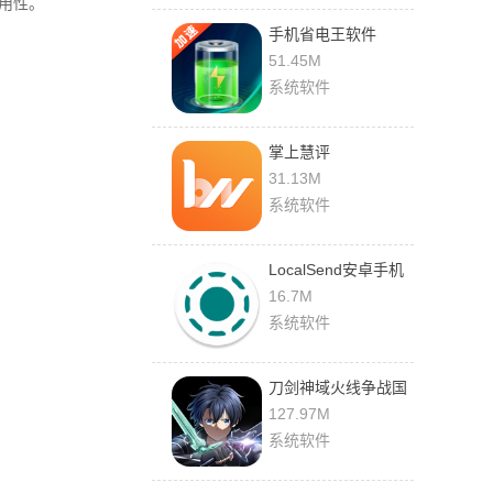
用性。
手机省电王软件
51.45M
系统软件
掌上慧评
31.13M
系统软件
LocalSend安卓手机
下载安装
16.7M
系统软件
刀剑神域火线争战国
际服
127.97M
系统软件