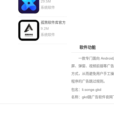
官网版
29.5M
系统软件
孤煞软件库官方
下载
9.2M
系统软件
软件功能
一款专门面向 Andro
屏、弹窗、视频前插等广告
方式，从而避免用户手工操
程序的广告跳过规则。
包名：li.songe.gkd
名称：gkd跳广告软件官网