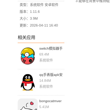
3.能够在背景中维持稳
类型：系统软件 安卓软件
版本：1.11.6
大小：3.9M
更新：2026-04-11 16:40
相关应用
switch模拟器手
机版下载
69.4M
系统软件
qq手表版apk安
装包最新版
14.84M
系统软件
bongocatmver
官网版
5.41M