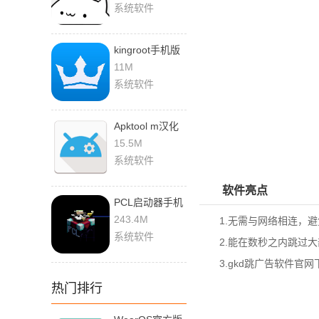
系统软件
kingroot手机版
官方下载
11M
系统软件
Apktool m汉化
版App下载
15.5M
系统软件
软件亮点
PCL启动器手机
版
243.4M
1.无需与网络相连，避
系统软件
2.能在数秒之内跳过大
3.
gkd跳广告软件官网
热门排行