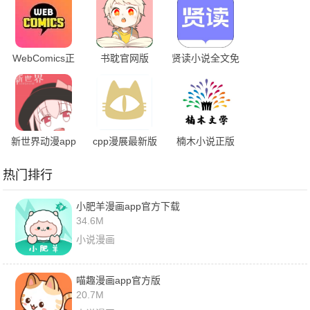
WebComics正
书耽官网版
贤读小说全文免
版
费无弹窗
新世界动漫app
cpp漫展最新版
楠木小说正版
下载正版最新版
本软件下载
热门排行
小肥羊漫画app官方下载
34.6M
小说漫画
喵趣漫画app官方版
20.7M