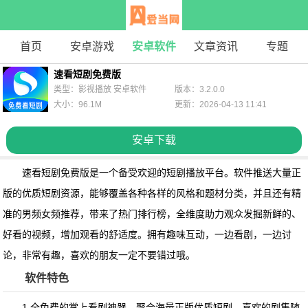
首页
安卓游戏
安卓软件
文章资讯
专题
速看短剧免费版
类型：影视播放 安卓软件
版本：3.2.0.0
大小：96.1M
更新：2026-04-13 11:41
安卓下载
速看短剧免费版
是一个备受欢迎的短剧播放平台。软件推送大量正
版的优质短剧资源，能够覆盖各种各样的风格和题材分类，并且还有精
准的男频女频推荐，带来了热门排行榜，全维度助力观众发掘新鲜的、
好看的视频，增加观看的舒适度。拥有趣味互动，一边看剧，一边讨
论，非常有趣，喜欢的朋友一定不要错过哦。
软件特色
1.全免费的掌上看剧神器，聚合海量正版优质短剧，喜欢的剧集随