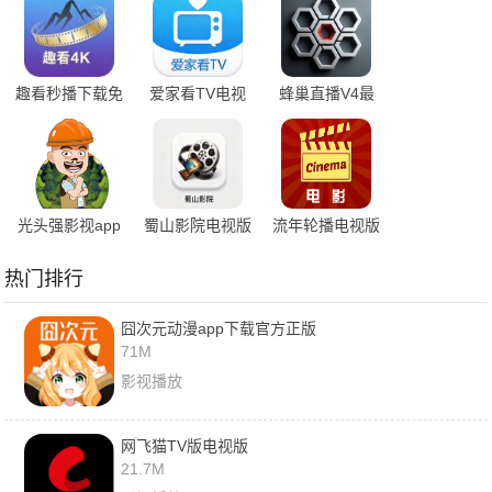
趣看秒播下载免
爱家看TV电视
蜂巢直播V4最
费版
版
新版本
光头强影视app
蜀山影院电视版
流年轮播电视版
热门排行
囧次元动漫app下载官方正版
71M
影视播放
网飞猫TV版电视版
21.7M