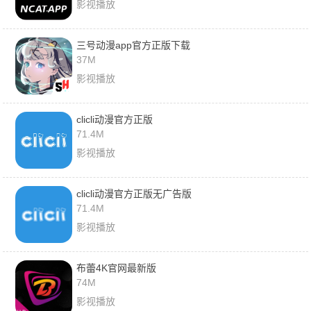
影视播放
三号动漫app官方正版下载
37M
影视播放
clicli动漫官方正版
71.4M
影视播放
clicli动漫官方正版无广告版
71.4M
影视播放
布蕾4K官网最新版
74M
影视播放