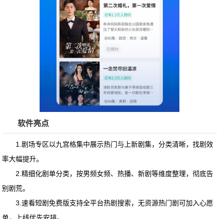
软件亮点
1.剧场专区以九宫格集中展示热门与上新剧集，分类清晰，找剧效
率大幅提升。
2.精细化剧单分类，按男频女频、热播、新剧等维度整理，彻底告
别剧荒。
3.
速看短剧免费版
支持全平台热剧搜索，无资源热门剧可加入心愿
单，上线优先安排。