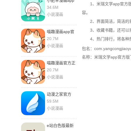
小肥羊漫画app
1、米瑞文学app官方
官方下载
34.6M
容。
小说漫画
2、界面简洁，简洁的界
3、收藏书籍，还可以将
喵趣漫画app官
方版
20.7M
4、热门排行，将各种热
小说漫画
包名：com.yangcongjiaoyu.
名称：米瑞文学app官方版
喵趣漫画官方正
版下载2026版
20.7M
小说漫画
动漫之家官方
APP下载
59.5M
小说漫画
e站白色版最新