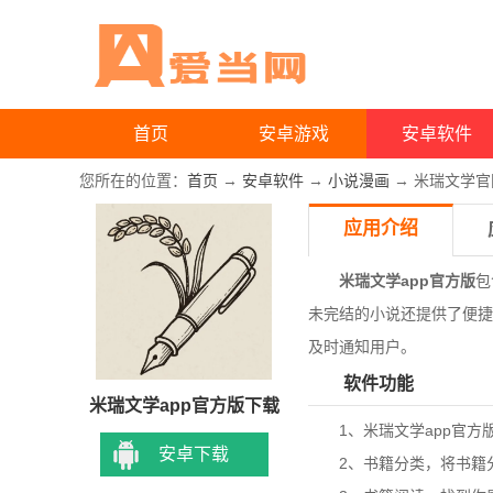
首页
安卓游戏
安卓软件
您所在的位置：
首页
→
安卓软件
→
小说漫画
→ 米瑞文学
应用介绍
米瑞文学app官方版
包
未完结的小说还提供了便捷
及时通知用户。
软件功能
米瑞文学app官方版下载
1、米瑞文学app官方
安卓下载
2、书籍分类，将书籍分