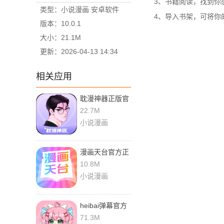
3、书籍阅读，找到你感
类型：小说漫画 安卓软件
4、导入书架，可将你的
版本：10.0.1
大小：21.1M
更新：2026-04-13 14:34
相关应用
耽漫神器正版官
网下载免费阅读
22.7M
小说漫画
漫画天台官方正
版下载
10.8M
小说漫画
heibai弹幕官方
最新版
71.3M