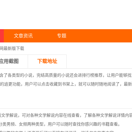
文章资讯
专题
官网最新版下载
应用截图
下载地址
含了各类型的小说，完结高质量的小说还会进排行榜推荐，让用户能够找
的追更功能，用户可以点击收藏到书架上，就可以随时随地阅读了，最新
版文学解说，可对各种文学解说内容在线查看，了解各种文学解说详情内
类男频、女频两种类型，用户可以随时查找你感兴趣的书籍查看。