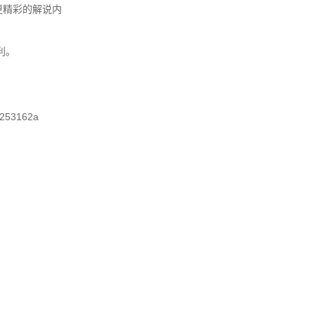
更精彩的解说内
利。
253162a