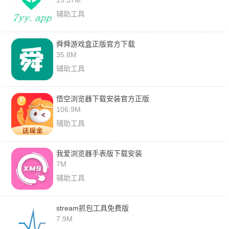
15.37M
辅助工具
舜舜游戏盒正版官方下载
35.8M
辅助工具
悟空浏览器下载安装官方正版
106.9M
辅助工具
我爱浏览器手表版下载安装
7M
辅助工具
stream抓包工具免费版
7.9M