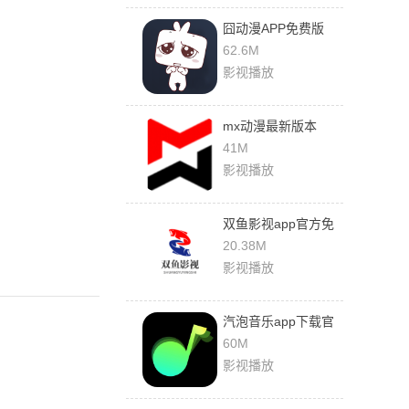
囧动漫APP免费版
62.6M
影视播放
mx动漫最新版本
41M
影视播放
双鱼影视app官方免
费
20.38M
影视播放
汽泡音乐app下载官
网最新版
60M
影视播放