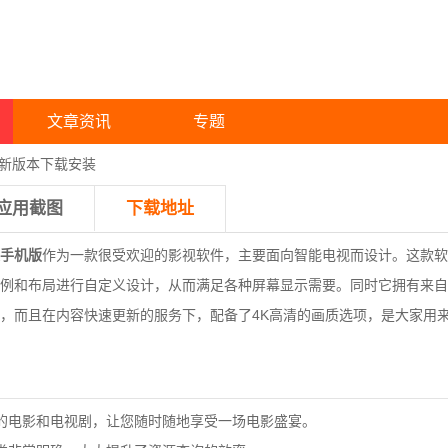
文章资讯
专题
最新版本下载安装
应用截图
下载地址
手机版
作为一款很受欢迎的影视软件，主要面向智能电视而设计。这款软
例和布局进行自定义设计，从而满足各种屏幕显示需要。同时它拥有来自
，而且在内容快速更新的服务下，配备了4K高清的画质选项，是大家用
电影和电视剧，让您随时随地享受一场电影盛宴。