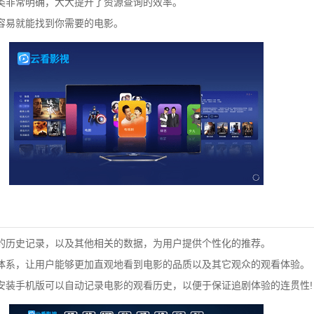
非常明确，大大提升了资源查询的效率。
易就能找到你需要的电影。
历史记录，以及其他相关的数据，为用户提供个性化的推荐。
系，让用户能够更加直观地看到电影的品质以及其它观众的观看体验。
安装手机版
可以自动记录电影的观看历史，以便于保证追剧体验的连贯性!