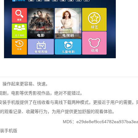
操作起来更容易、快速。
剧，电影等优秀影视作品，绝对不能错过。
安装手机版
提供了在线收看与离线下载两种模式，更接近于用户的需要。
的观看记录、收藏等行为，为用户提供更加舒服的观看体验。
MD5：e29de8ef9cc64782ea937ba3e
装手机版