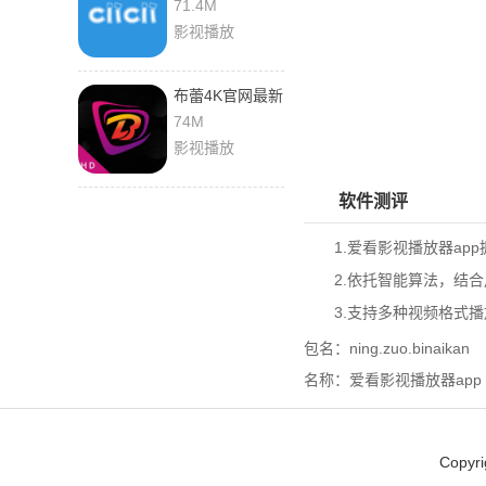
版无广告版
71.4M
影视播放
布蕾4K官网最新
版
74M
影视播放
软件测评
1.爱看影视播放器app
2.依托智能算法，结合
3.支持多种视频格式播
包名：ning.zuo.binaikan
名称：爱看影视播放器app
Copyr