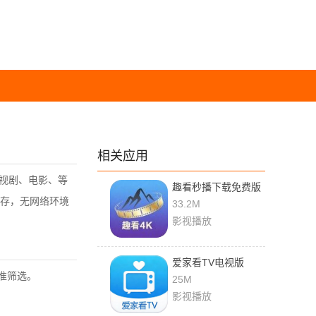
相关应用
视剧、电影、等
趣看秒播下载免费版
存，无网络环境
33.2M
影视播放
爱家看TV电视版
准筛选。
25M
影视播放