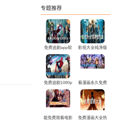
专题推荐
免费追剧app软
影视大全纯净版
件大全最新推荐
合集免费下载
免费追剧1080p
看漫画永久免费
蓝光影视软件大
软件合集推荐
全最新推荐
能免费观看电影
免费漫画大全热
电视剧的app推
门最新推荐
荐