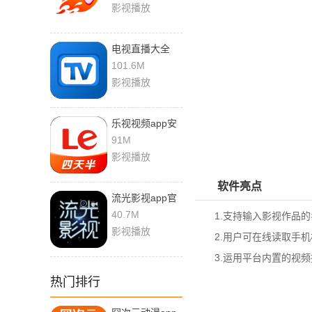
影视播放
电视直播大全
app手机版
101.6M
影视播放
乐视视频app安
卓版
91M
影视播放
软件亮点
流光影视app官
方下载最新版本
40.7M
1.支持输入影视作品的
影视播放
2.用户可在线读取手机
3.运用平台内置的视频
热门排行