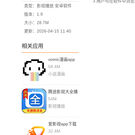
3.用户可在软件中浏览
类型：影视播放 安卓软件
版本：1.9
大小：28.7M
更新：2026-04-15 11:40
相关应用
vomic漫画app
下载官方新版
58.4M
小说漫画
腾途影视大全播
放器app
54M
影视播放
爱影视app下载
追剧最新版
32.4M