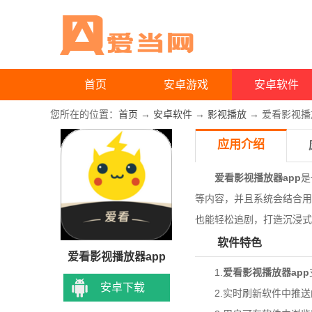
首页
安卓游戏
安卓软件
您所在的位置：
首页
→
安卓软件
→
影视播放
→ 爱看影视
应用介绍
爱看影视播放器app
是
等内容，并且系统会结合用
也能轻松追剧，打造沉浸式
软件特色
爱看影视播放器app
1.
爱看影视播放器app
安卓下载
2.实时刷新软件中推送