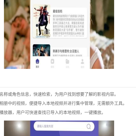
名称或角色信息，快速检索，为用户找到想要了解的影视内容。
相册中的视频，便捷导入本地视频并进行集中管理，无需额外工具。
播放器，用户可快速查找已导入的本地视频，一键播放。