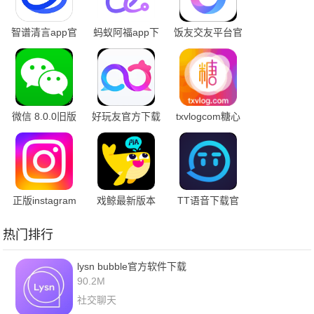
智谱清言app官
蚂蚁阿福app下
饭友交友平台官
网版下载安装
载
方版2025
微信 8.0.0旧版
好玩友官方下载
txvlogcom糖心
本
官网免费版
正版instagram
戏鲸最新版本
TT语音下载官
安卓下载
方正版
热门排行
lysn bubble官方软件下载
90.2M
社交聊天