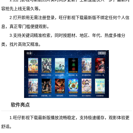
容抢先上线无需久等。
2.打开即用无需注册登录，
旺仔影视下载最新版
不绑定任何个人信
息，真正零门槛便捷观影。
3.支持关键词精准检索，同时按题材、地区、年代、热度多维分
类，找片高效又精准。
软件亮点
1.旺仔影视下载最新版播放流畅稳定，支持极速缓存，观影体验更
舒适。