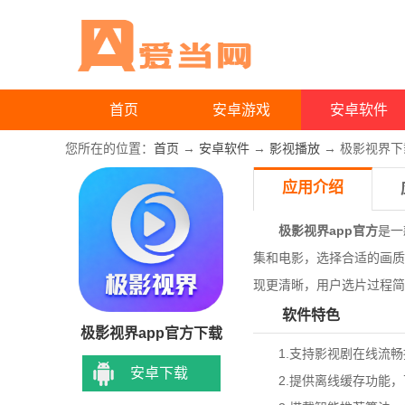
首页
安卓游戏
安卓软件
您所在的位置：
首页
→
安卓软件
→
影视播放
→ 极影视界
应用介绍
极影视界app官方
是一
集和电影，选择合适的画质
现更清晰，用户选片过程简
软件特色
极影视界app官方下载
1.支持影视剧在线流畅
安卓下载
2.提供离线缓存功能，