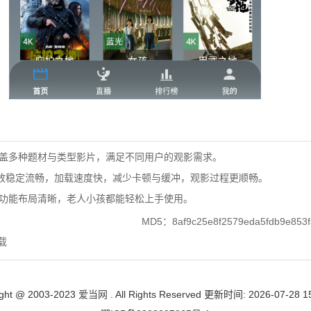
盖多种题材与类型影片，满足不同用户的观影需求。
放稳定流畅，加载速度快，减少卡顿与缓冲，观影过程更顺畅。
功能布局清晰，老人小孩都能轻松上手使用。
MD5：8af9c25e8f2579eda5fdb9e853f
载
ight @ 2003-2023
爱当网
. All Rights Reserved 更新时间: 2026-07-28 1