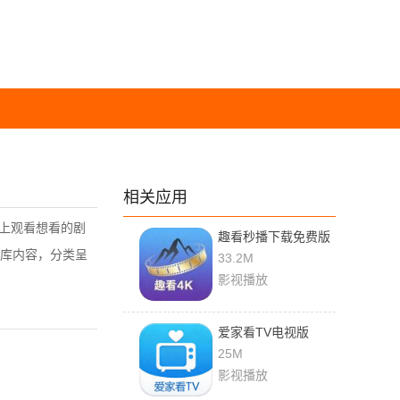
相关应用
上观看想看的剧
趣看秒播下载免费版
库内容，分类呈
33.2M
影视播放
爱家看TV电视版
25M
影视播放