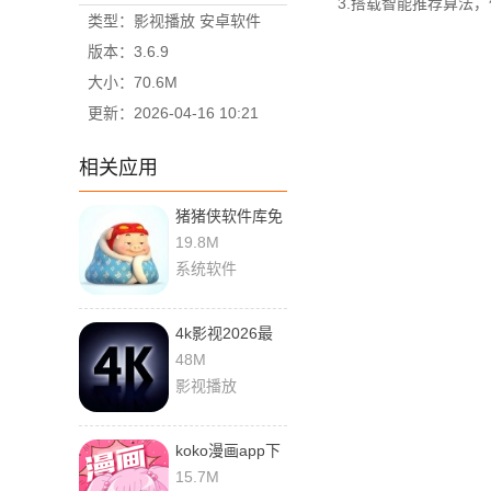
3.搭载智能推荐算法，
类型：影视播放 安卓软件
版本：3.6.9
大小：70.6M
更新：2026-04-16 10:21
相关应用
猪猪侠软件库免
费版下载
19.8M
系统软件
4k影视2026最
新版
48M
影视播放
koko漫画app下
载
15.7M