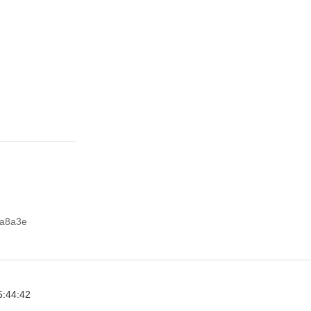
a8a3e
5:44:42