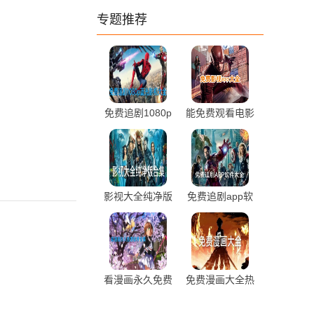
专题推荐
免费追剧1080p
能免费观看电影
蓝光影视软件大
电视剧的app推
全最新推荐
荐
影视大全纯净版
免费追剧app软
合集免费下载
件大全最新推荐
看漫画永久免费
免费漫画大全热
软件合集推荐
门最新推荐