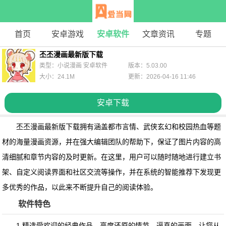
首页
安卓游戏
安卓软件
文章资讯
专题
丕丕漫画最新版下载
类型：小说漫画 安卓软件
版本：5.03.00
大小：24.1M
更新：2026-04-16 11:46
安卓下载
丕丕漫画最新版下载
拥有涵盖都市言情、武侠玄幻和校园热血等题
材的海量漫画资源，并在强大编辑团队的帮助下，保证了图片内容的高
清细腻和章节内容的及时更新。在这里，用户可以随时随地进行建立书
架、自定义阅读界面和社区交流等操作，并在系统的智能推荐下发现更
多优秀的作品，以此来不断提升自己的阅读体验。
软件特色
1.精选受欢迎的经典作品，高度还原的情节，逼真的画面，让您从