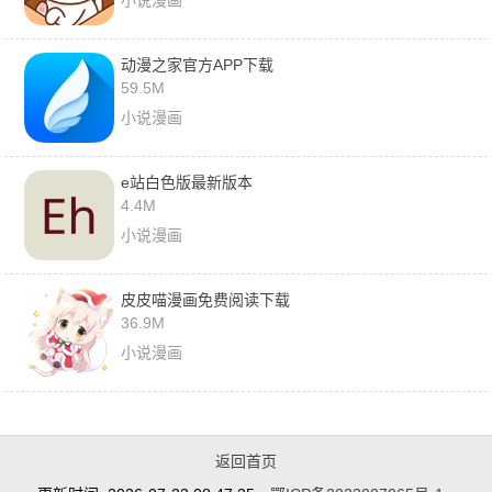
动漫之家官方APP下载
59.5M
小说漫画
e站白色版最新版本
4.4M
小说漫画
皮皮喵漫画免费阅读下载
36.9M
小说漫画
返回首页