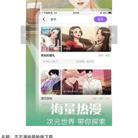
<
>
名称：丕丕漫画最新版下载