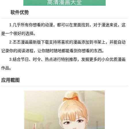
软件优势
1.几乎所有你想看的动漫，都可以在里面找到，对于漫迷来说，这
是一个很好的选择。
2.
丕丕漫画最新版下载
支持将喜欢的漫画添加到书架上，并能自动
记录你的阅读进程，让你随时随地都能看到你想看的东西。
3.结合节日、时令、热点进行特别推荐，发掘更多的小众优质漫画
作品。
应用截图