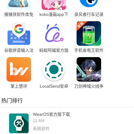
猪猪侠软件库免
koko漫画app下
录风者行车记录
费版下载
载
仪app下载安装
谷歌拼音输入法
蚂蚁阿福官方版
手机省电王软件
app下载
App下载
掌上慧评
LocalSend安卓
刀剑神域火线争
手机下载安装
战国际服
热门排行
WearOS官方版下载
11.6M
系统软件