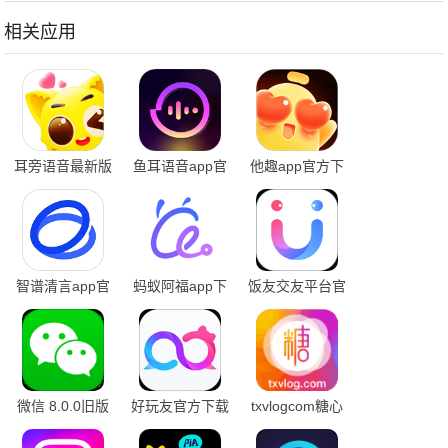
相关应用
耳旁语音最新版
鱼耳语音app官
他趣app官方下
本
方下载
载
智谱清言app官
蚂蚁阿福app下
饭友交友平台官
网版下载安装
载
方版2025
微信 8.0.0旧版
好玩友官方下载
txvlogcom糖心
本
官网免费版