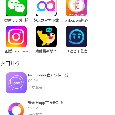
微信 8.0.0旧版
好玩友官方下载
txvlogcom糖心
本
官网免费版
正版instagram
戏鲸最新版本
TT语音下载官
安卓下载
方正版
热门排行
lysn bubble官方软件下载
90.2M
社交聊天
微密圈app官方最新版
92.9M
社交聊天