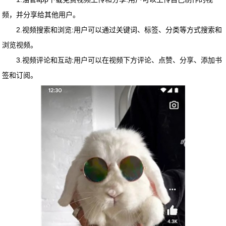
频，并分享给其他用户。
2.视频搜索和浏览:用户可以通过关键词、标签、分类等方式搜索和
浏览视频。
3.视频评论和互动:用户可以在视频下方评论、点赞、分享、添加书
签和订阅。