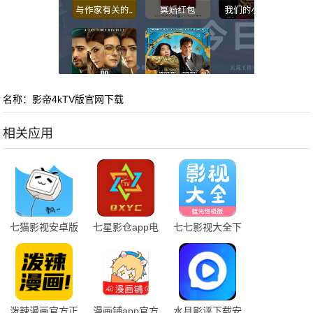
名称：影帝4kTV版官网下载
相关应用
七猫影视安卓版
七星影仓app电
七七影视大全下
视版下载免费版
载官方正版最新
安装
版
泼辣漫画官方正
漫画铺app官方
水月影评下载安