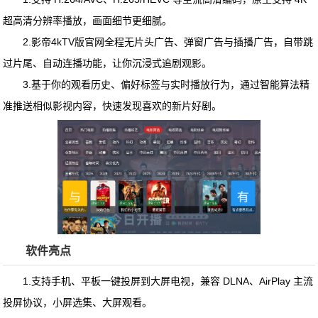
超高清分辨率播放，画面细节更细腻。
2.
影帝4kTV版官网
全程无片头广告、弹窗广告与插播广告，自带跳
过片尾、自动连播功能，让你沉浸式追剧观影。
3.基于你的观看历史、偏好标签与实时播放行为，通过智能算法精
准推送相似影视内容，快速发现喜欢的新片好剧。
软件亮点
1.支持手机、平板一键投屏到大屏电视，兼容 DLNA、AirPlay 主流
投屏协议，小屏选集、大屏观看。