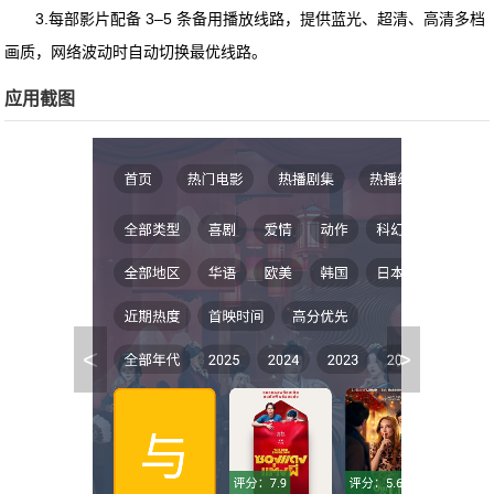
3.每部影片配备 3–5 条备用播放线路，提供蓝光、超清、高清多档
画质，网络波动时自动切换最优线路。
应用截图
<
>