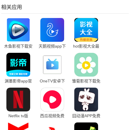
相关应用
木鱼影视下载安
天鹅视频app下
hot影视大全最
装最新版本
载最新版
新版
渊墨影帝app官
OneTV安卓下
雏菊影视下载免
方正版
载
费版
Netflix tv版
西瓜视频免费
囧动漫APP免费
版