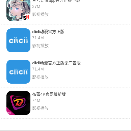
三号动漫app官方正版下载
37M
影视播放
clicli动漫官方正版
71.4M
影视播放
clicli动漫官方正版无广告版
71.4M
影视播放
布蕾4K官网最新版
74M
影视播放