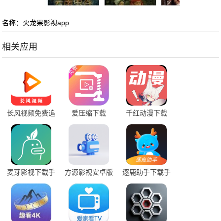
名称：火龙果影视app
相关应用
长风视频免费追
爱压缩下载
千红动漫下载
app
剧最新版
麦芽影视下载手
方源影视安卓版
逐鹿助手下载手
机版
机版官网版