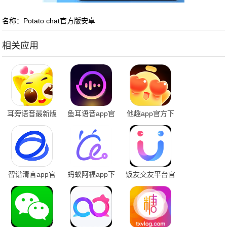
名称：Potato chat官方版安卓
相关应用
耳旁语音最新版
鱼耳语音app官
他趣app官方下
本
方下载
载
智谱清言app官
蚂蚁阿福app下
饭友交友平台官
网版下载安装
载
方版2025