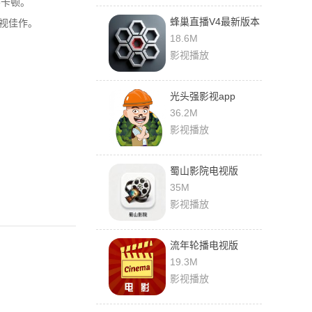
不卡顿。
蜂巢直播V4最新版本
视佳作。
18.6M
影视播放
光头强影视app
36.2M
影视播放
蜀山影院电视版
35M
影视播放
流年轮播电视版
19.3M
影视播放