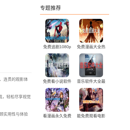
专题推荐
免费追剧1080p
免费漫画大全热
蓝光影视软件大
门最新推荐
全最新推荐
、连贯的观影体
免费看小说软件
音乐软件大全最
大全前十排行推
新热门推荐
荐
找，轻松尽享视觉
顾实用性与体验
看漫画永久免费
能免费观看电影
软件合集推荐
电视剧的app推
荐