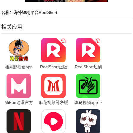
名称：海外短剧平台ReelShort
相关应用
陆哥影视仓app
ReelShort正版
ReelShort短剧
官方版
下载
app下载
MiFun动漫官方
麻花视频纯净版
斑马视频app下
正版下载安装
下载安装免费
载追剧最新版本