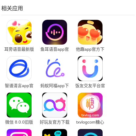
相关应用
耳旁语音最新版
鱼耳语音app官
他趣app官方下
本
方下载
载
智谱清言app官
蚂蚁阿福app下
饭友交友平台官
网版下载安装
载
方版2025
微信 8.0.0旧版
好玩友官方下载
txvlogcom糖心
本
官网免费版