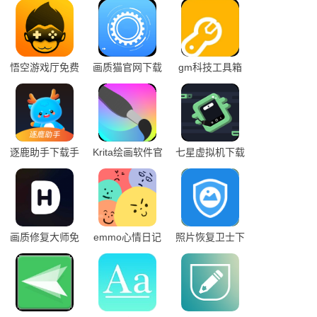
悟空游戏厅免费
画质猫官网下载
gm科技工具箱
安装最新版本
下载官网手机版
逐鹿助手下载手
Krita绘画软件官
七星虚拟机下载
机版官网版
方版下载手机版
安装
画质修复大师免
emmo心情日记
照片恢复卫士下
费版
安卓版
载安卓版