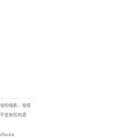
全的电影、电视
不会有任何遗
e0ecea