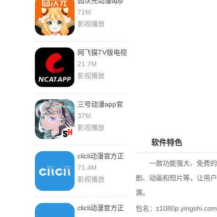
囧次元动漫app
下载官方正版
71M
影视播放
网飞猫TV版电视
版
21.7M
影视播放
三号动漫app官
方正版下载
37M
影视播放
软件特色
clicli动漫官方正
一款功能强大、免费的影
版
71.4M
剧、动画和短片等，让用户
影视播放
漏。
clicli动漫官方正
包名：z1080p.yingshi.com