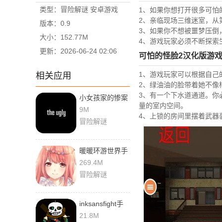
类型：冒险解谜 安卓游戏
1、如果你想打开很多可怕
2、亲临现场三维迷室，从
版本：0.9
3、如果你不想被噩梦压倒
大小：152.77M
4、游戏玩家必须不断探索
更新：2026-06-24 02:06
可怕的怪脸2汉化版游
1、游戏玩家可以根据自己
相关应用
2、绿油油的脸带着她不像
3、有一个下水道通道。你
小女孩家的惨案
量的室内空间。
游戏手机版
9M
4、上锁的房间里摆着武器
冒险解谜
暖暖环游世界手
游最新版
269.4M
冒险解谜
inksansfight手
机版下载
21.8M