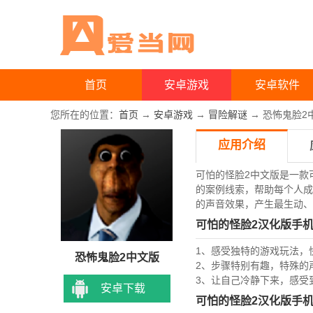
首页
安卓游戏
安卓软件
您所在的位置：
首页
→
安卓游戏
→
冒险解谜
→ 恐怖鬼脸2中
应用介绍
可怕的怪脸2中文版是一款
的案例线索，帮助每个人成
的声音效果，产生最生动、
可怕的怪脸2汉化版手
1、感受独特的游戏玩法，
恐怖鬼脸2中文版
2、步骤特别有趣，特殊的
3、让自己冷静下来，感受
安卓下载
可怕的怪脸2汉化版手