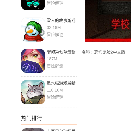
冒险解谜
雪人的故事游戏
中文版
32.18M
冒险解谜
罪的第七章最新
名称：恐怖鬼脸2中文版
版
187M
冒险解谜
墨水喵游戏最新
版
110.16M
冒险解谜
热门排行