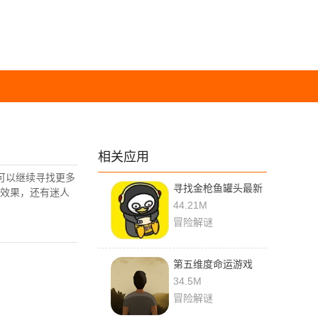
相关应用
可以继续寻找更多
寻找金枪鱼罐头最新
效果，还有迷人
版(Hide Tuna)
44.21M
冒险解谜
第五维度命运游戏
34.5M
冒险解谜