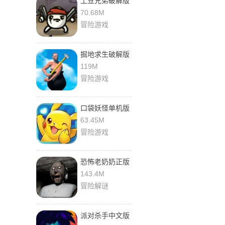
土豆兄弟破解版
游戏(内置菜单)
70.68M
中文版
冒险游戏
掘地求生破解版
免费下载安装最
119M
新版本
冒险游戏
口袋妖怪单机版
破解版无限资源
63.45M
下载
冒险游戏
恐怖老奶奶正版
下载
143.4M
冒险解谜
派对杀手中文版