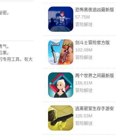
恐怖黑夜追凶最新版
秘密。
手游
57.75M
冒险解谜
剑斗士冒险官方版
勇气。
(Swords Figter
102.08M
后果。
Adventure)
冒险解谜
的专用工具，有大
两个世界之间最新版
2023
156.81M
冒险解谜
逃离密室生存手游安
卓版下载
105.03M
冒险解谜