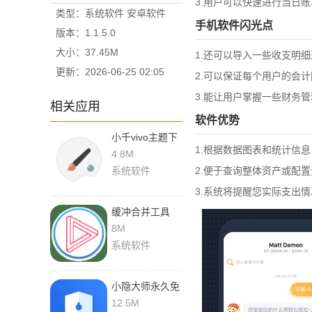
3.用户可以快速进行当日
类型：系统软件 安卓软件
手机软件闪光点
版本：1.1.5.0
大小：37.45M
1.还可以导入一些收支明
更新：2026-06-25 02:05
2.可以保证每个用户的会
3.能让用户掌握一些财务
相关应用
软件优势
小千vivo主题下
1.根据数据图表和统计信
载器导入版
4.8M
系统软件
2.便于查询整体资产或配
3.系统将提醒您实际支出
缓冲合并工具
app安卓版下载
8M
系统软件
小隐大师永久免
费版
12.5M