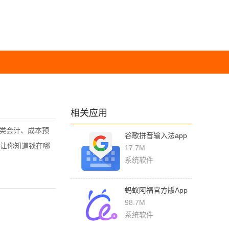
相关应用
类会计、成本预
谷歌拼音输入法app
让你知道钱在哪
下载
17.7M
系统软件
蚂蚁阿福官方版App
下载
98.7M
系统软件