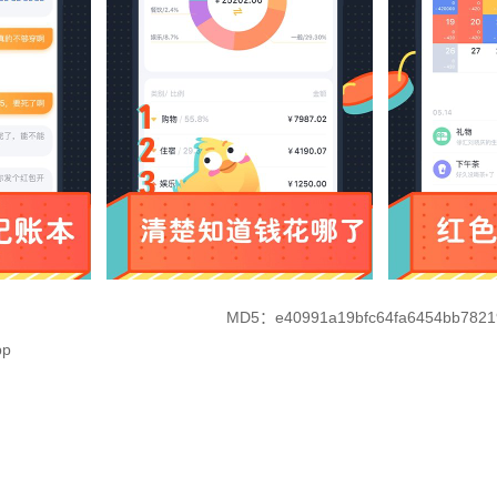
MD5：e40991a19bfc64fa6454bb7821
p