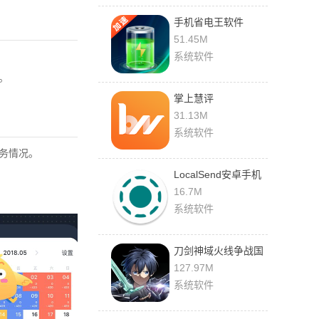
手机省电王软件
51.45M
系统软件
。
掌上慧评
31.13M
系统软件
务情况。
LocalSend安卓手机
下载安装
16.7M
系统软件
刀剑神域火线争战国
际服
127.97M
系统软件