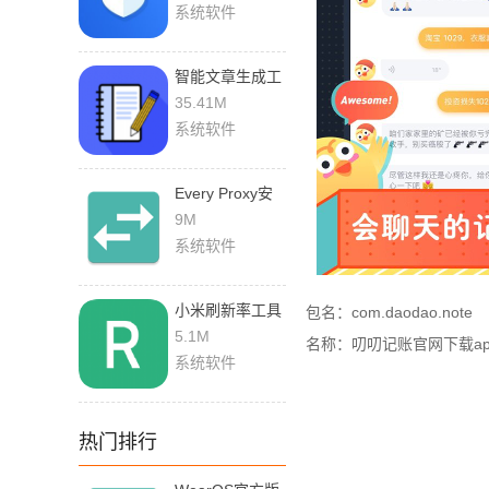
系统软件
智能文章生成工
具下载手机版
35.41M
系统软件
Every Proxy安
卓版汉化版
9M
系统软件
小米刷新率工具
包名：com.daodao.note
免root
5.1M
名称：叨叨记账官网下载ap
系统软件
热门排行