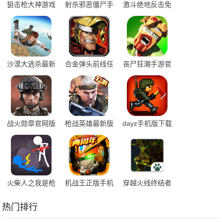
狙击枪大神游戏
射杀邪恶僵尸手
激斗绝地反击免
游最新版
广告版
沙漠大逃杀最新
合金弹头前线任
丧尸狂潮手游官
版
务最新版手机版
网版
战火勋章官网版
枪战英雄最新版
dayz手机版下载
下载手机版
官方版
官方中文
火柴人之我是枪
机战王正版手机
穿越火线终结者
神最新版
版
最新版
热门排行