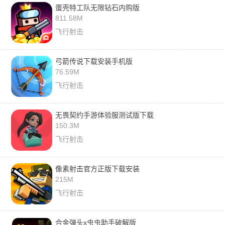
蛋壳特工队无限钻石内购版
811.58M
飞行射击
弓箭传说下载安装手机版
76.59M
飞行射击
无畏契约手游体验服测试版下载
150.3M
飞行射击
像素射击官方正版下载安装
215M
飞行射击
合金弹头x虫虫助手破解版