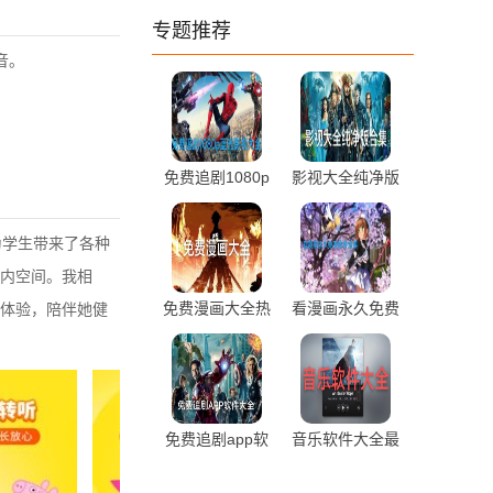
专题推荐
音。
免费追剧1080p
影视大全纯净版
蓝光影视软件大
合集免费下载
全最新推荐
为学生带来了各种
内空间。我相
免费漫画大全热
看漫画永久免费
体验，陪伴她健
门最新推荐
软件合集推荐
免费追剧app软
音乐软件大全最
件大全最新推荐
新热门推荐