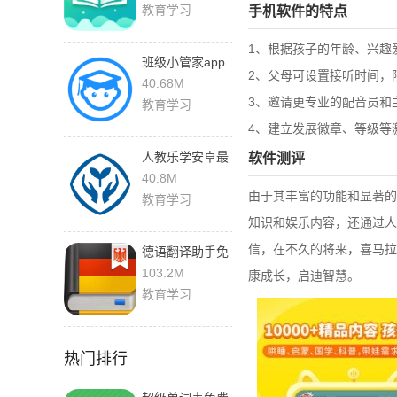
教育学习
手机软件的特点
1、根据孩子的年龄、兴趣
班级小管家app
2、父母可设置接听时间，
下载最新版2023
40.68M
3、邀请更专业的配音员和
教育学习
4、建立发展徽章、等级等
人教乐学安卓最
软件测评
新版
40.8M
由于其丰富的功能和显著的
教育学习
知识和娱乐内容，还通过人
信，在不久的将来，喜马拉
德语翻译助手免
费版下载
103.2M
康成长，启迪智慧。
教育学习
热门排行