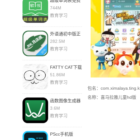
超级单词表免费
版
744M
教育学习
外语通初中版正
版下载
282.5M
教育学习
FATTY CAT下载
安卓版
51.86M
教育学习
包名：com.ximalaya.ting.k
名称：喜马拉雅儿童hd版
函数图像生成器
免费版
3.6M
教育学习
PScc手机版