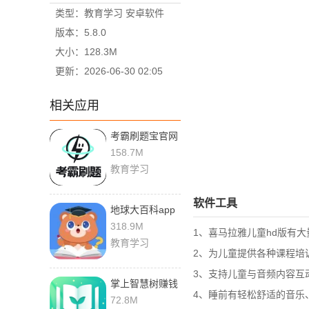
类型：教育学习 安卓软件
版本：5.8.0
大小：128.3M
更新：2026-06-30 02:05
相关应用
考霸刷题宝官网
版下载
158.7M
教育学习
软件工具
地球大百科app
下载最新版
318.9M
1、喜马拉雅儿童hd版有
教育学习
2、为儿童提供各种课程培
3、支持儿童与音频内容互
掌上智慧树赚钱
4、睡前有轻松舒适的音乐
下载app
72.8M