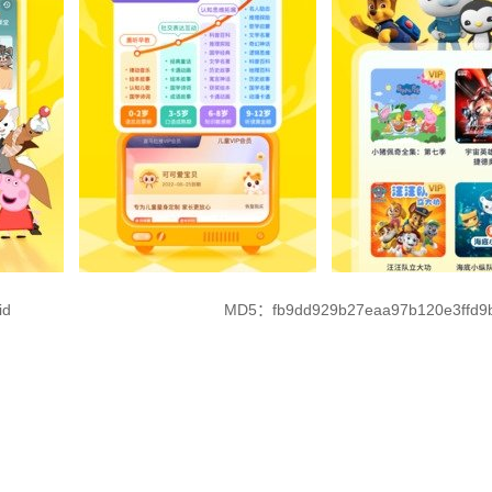
id
MD5：fb9dd929b27eaa97b120e3ffd9