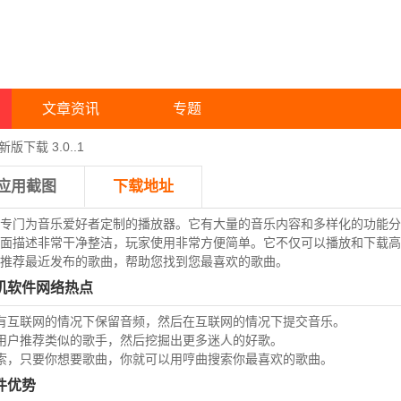
文章资讯
专题
下载 3.0..1
应用截图
下载地址
专门为音乐爱好者定制的播放器。它有大量的音乐内容和多样化的功能分
面描述非常干净整洁，玩家使用非常方便简单。它不仅可以播放和下载高
推荐最近发布的歌曲，帮助您找到您最喜欢的歌曲。
机软件网络热点
有互联网的情况下保留音频，然后在互联网的情况下提交音乐。
用户推荐类似的歌手，然后挖掘出更多迷人的好歌。
索，只要你想要歌曲，你就可以用哼曲搜索你最喜欢的歌曲。
件优势