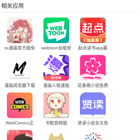
相关应用
ss漫画官方版免
webtoon台版安
起点读书app最
费
卓下载
新版本
漫画阅览器下载
漫画人极速版
花香阁小说免费
手机版
APP官方下载最
阅读下载
新版
WebComics正
书耽官网版
贤读小说全文免
版
费无弹窗