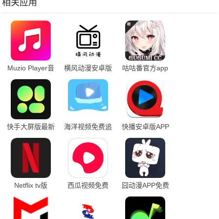
相关应用
Muzio Player音
横风动漫安卓版
咕咕番官方app
乐播放器专业版
下载
下载
快手大屏版最新
海洋视频免费追
快播安卓版APP
版本
剧app下载
下载
Netflix tv版
西瓜视频免费
囧动漫APP免费
版