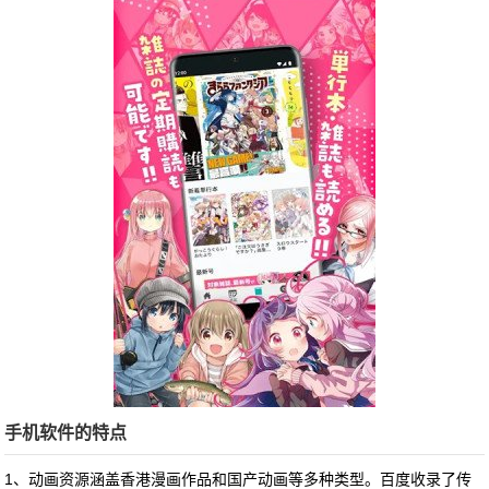
手机软件的特点
1、动画资源涵盖香港漫画作品和国产动画等多种类型。百度收录了传