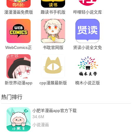
漫漫漫画免费版
趣读书手机版
哔哩轻小说文库
官网版下载
WebComics正
书耽官网版
贤读小说全文免
版
费无弹窗
新世界动漫app
cpp漫展最新版
楠木小说正版
下载正版最新版
本软件下载
热门排行
小肥羊漫画app官方下载
34.6M
小说漫画