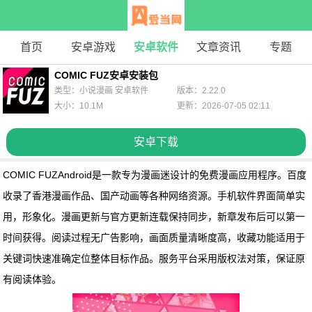
首页
安卓游戏
安卓软件
文章资讯
专题
COMIC FUZ安卓安装包
类型：小说漫画 安卓软件
版本：2.22.0
大小：10.1M
更新：2026-07-05 02:11
安卓下载
COMIC FUZAndroid是一款专为漫画迷设计的免费漫画应用程序。百度
收录了香港漫画作品、国产动画等各种网络资源。手机软件界面简单实
用，形象化。漫画更新与官方更新连载保持同步，新章发布后可以第一
时间获得。阅读过程无广告影响，画面质量清晰度高，收藏功能适用于
关键词快速准确定位整体目标作品。服务平台采用版权法对策，保证原
有阅读体验。