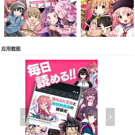
应用截图
<
>