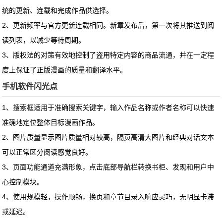
统的更新、连载和完成作品供选择。
2、更新频率与官方更新连载相同。新章发布后，第一次将其推送到阅
读列表，以减少等待周期。
3、版权法的对策有效地控制了盗用特定内容的商品流通，并在一定程
度上保证了正版漫画的质量和翻译水平。
手机软件闪光点
1、搜索框适用于准确搜索关键字，输入作品名称或作者名称可以快速
准确地定位整体目标漫画作品。
2、图片质量显示图片质量相对较高，隔页高清大图片和经典对话文本
可以正常区分阅读感觉良好。
3、页面功能通道充满形象，点击底部导航栏转换书柜、发现和用户中
心控制模块。
4、使用规模轻，操作顺畅，换页和章节目录入响应灵巧，无明显卡滞
或延迟。