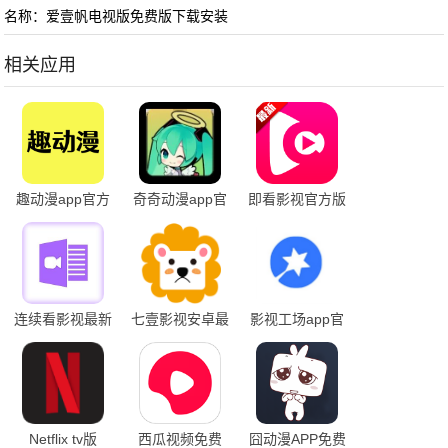
名称：爱壹帆电视版免费版下载安装
相关应用
趣动漫app官方
奇奇动漫app官
即看影视官方版
正版下载
方正版下载
下载
连续看影视最新
七壹影视安卓最
影视工场app官
版本下载2021
新版
方下载最新版
Netflix tv版
西瓜视频免费
囧动漫APP免费