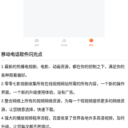
移动电话软件闪光点
1.
最新的热播电视剧、电影、动画资源，都在你的控制之下，满足你的
各种观看偏好。
2.
零零七影视剧
收集所有在线视频网站所需的所有内容，一个新的操作
界面，一个新的升级使用体验，没有广告。
3.
整合网络上所有的视频网络资源，为每一个短视频提供更多的网络资
源，让您随意选择，快速下载。
4.
强大的播放视频程序流程，百度收录了世界各地许多高清视频，及时
升级，让您每次都不愿错过。