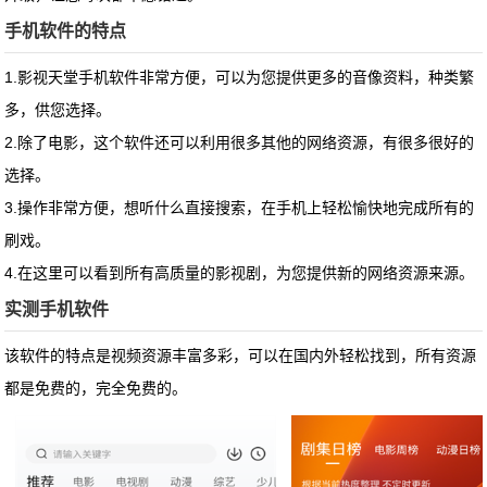
手机软件的特点
1.
影视天堂手机软件非常方便，可以为您提供更多的音像资料，种类繁
多，供您选择。
2.
除了电影，这个软件还可以利用很多其他的网络资源，有很多很好的
选择。
3.
操作非常方便，想听什么直接搜索，在手机上轻松愉快地完成所有的
刷戏。
4.
在这里可以看到所有高质量的影视剧，为您提供新的网络资源来源。
实测手机软件
该软件的特点是视频资源丰富多彩，可以在国内外轻松找到，所有资源
都是免费的，完全免费的。