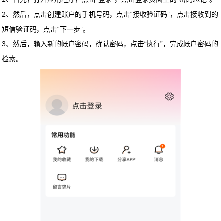
2、然后，点击创建账户的手机号码，点击“接收验证码”，点击接收到的
短信验证码，点击“下一步”。
3、然后，输入新的帐户密码，确认密码，点击“执行”，完成帐户密码的
检索。