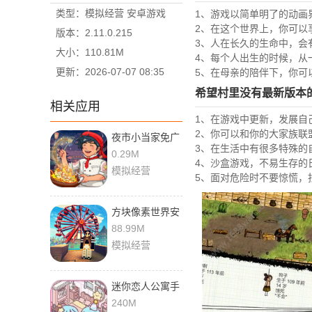
类型：模拟经营 安卓游戏
1、游戏以简单明了的动画
2、在这个世界上，你可以
版本：2.11.0.215
3、人在长久的生命中，会
大小：110.81M
4、每个人出生的时候，从
更新：2026-07-07 08:35
5、在母亲的陪伴下，你可
希望村里没有最新版本
相关应用
1、在游戏中更新，发展自
2、你可以和你的大家族联
夜市小当家免广
3、在生活中有很多特殊的
告版
0.29M
4、沙盒游戏，不易生存的
模拟经营
5、面对危险时不要惊慌，
方块像素世界安
卓版最新版
88.99M
模拟经营
迷你恋人公寓手
游免费
240M