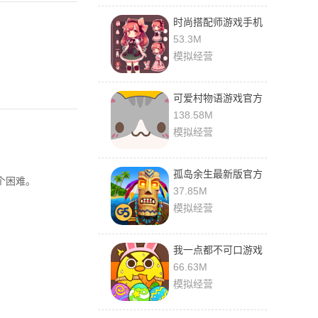
时尚搭配师游戏手机
版
53.3M
模拟经营
可爱村物语游戏官方
版
138.58M
模拟经营
孤岛余生最新版官方
个困难。
版
37.85M
模拟经营
我一点都不可口游戏
最新版
66.63M
模拟经营