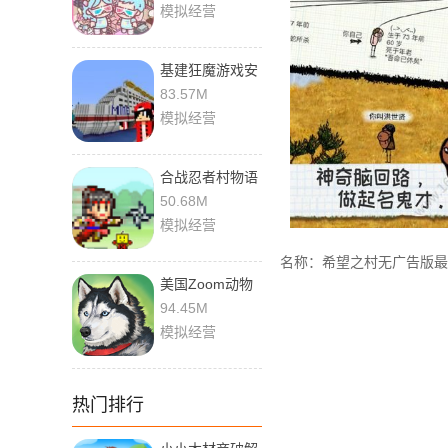
模拟经营
基建狂魔游戏安
卓
83.57M
模拟经营
合战忍者村物语
最新版
50.68M
模拟经营
名称：希望之村无广告版最
美国Zoom动物
手机版中文
94.45M
模拟经营
热门排行