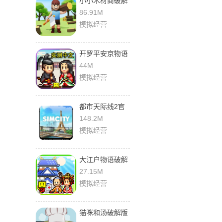
小小木材商破解
版无限金币钻石
86.91M
下载
模拟经营
开罗平安京物语
汉化版
44M
模拟经营
都市天际线2官
方正版下载
148.2M
模拟经营
大江户物语破解
版无限金币研究
27.15M
点
模拟经营
猫咪和汤破解版