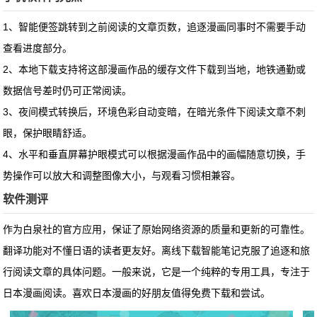
1、智能便签跳转到之前阅读的文章页数，追逐漫画同事时不需要手动
查看进度部分。
2、本地下载支持将这部漫画作品的缓存文件下载到当地，地铁通勤或
数据信号差时仍可正常阅读。
3、夜间模式转换后，环境色彩自动变暗，在暗光条件下阅读文章不刺
眼，保护眼睛舒适。
4、水平和垂直屏幕护眼模式可以根据漫画作品中的画幅随意切换，手
势操作可以放大和调整图像大小，与观看习惯相兼容。
软件测评
作为白泉社的官方应用，保证了原始网络资源的质量和更新的可靠性。
翻译功能对不懂日语的读者更友好。离线下载智能笔记克服了追逐和旅
行阅读文章的具体问题。一般来说，它是一个纯粹的专用工具，专注于
日本漫画阅读。喜欢日本漫画的好朋友值得免费下载和尝试。