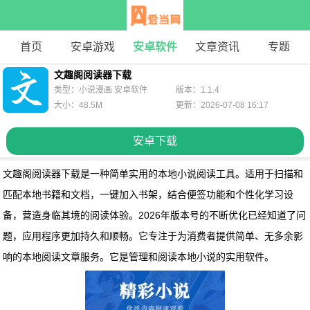
首页
安卓游戏
安卓软件
文章资讯
专题
文趣阁阅读器下载
类型：小说漫画 安卓软件
版本：1.1.4
大小：48.5M
更新：2026-07-08 16:17
安卓下载
文趣阁阅读器下载
是一种简单实用的本地小说阅读工具。适用于扫描和
匹配本地书籍和文档，一键加入书架，结合便签功能和个性化学习设
备，营造身临其境的阅读体验。2026年版本号的不断优化已经知道了问
题，应用程序更加持久和顺畅。它专注于为消费者提供简单、无多余影
响的本地阅读文章服务。它是管理和阅读本地小说的实用软件。