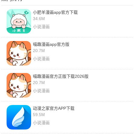
小肥羊漫画app官方下载
34.6M
小说漫画
喵趣漫画app官方版
20.7M
小说漫画
喵趣漫画官方正版下载2026版
20.7M
小说漫画
动漫之家官方APP下载
59.5M
小说漫画