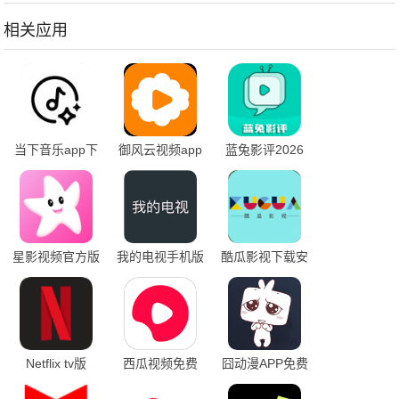
相关应用
当下音乐app下
御风云视频app
蓝兔影评2026
载最新版
官方下载
最新版本
星影视频官方版
我的电视手机版
酷瓜影视下载安
本下载
装官方版
Netflix tv版
西瓜视频免费
囧动漫APP免费
版