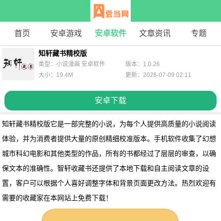
首页
安卓游戏
安卓软件
文章资讯
专题
知轩藏书精校版
类型：小说漫画 安卓软件
版本：1.0.26
大小：19.4M
更新：2026-07-09 02:11
安卓下载
知轩藏书精校版
它是一部完整的小说，为每个人提供高质量的小说阅读
体验，并为消费者提供大量的原创精细校准版本。手机软件收集了幻想
城市科幻电影和其他类型的作品，所有的书都经过了层层的审查，以确
保文本的准确性。智轩收藏书还提供了本地下载和自主阅读文章的设
置，客户可以根据个人喜好调整字体和背景页面更改方法。热烈欢迎有
需要的收藏家在本网站上免费下载！