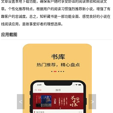
文章设置本地下载功能，确保客户随时享受舒适的阅读体验和阅读文
章。个性化推荐特点，根据用户的阅读习惯强烈推荐新小说，增强了有
趣客户的忠诚度。总之，知轩藏书是一部功能全面、感觉良好的小说在
线阅读应用，是故事爱好者的理想选择。
应用截图
<
>