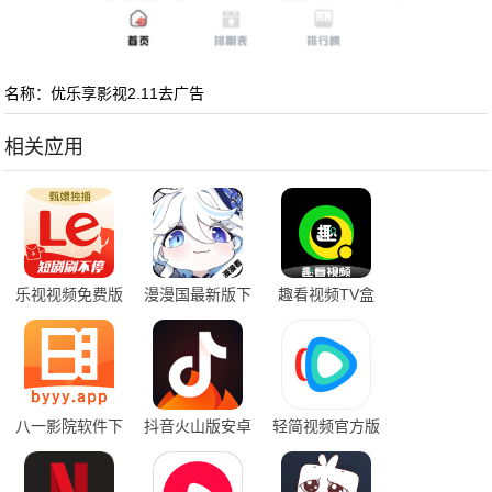
名称：优乐享影视2.11去广告
相关应用
乐视视频免费版
漫漫国最新版下
趣看视频TV盒
安装下载
载
子最新版
八一影院软件下
抖音火山版安卓
轻简视频官方版
载免费版
版
软件下载